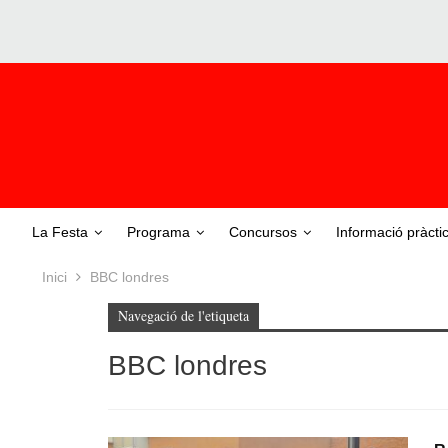
La Festa
Programa
Concursos
Informació pràcti
Inici
BBC londres
Navegació de l'etiqueta
BBC londres