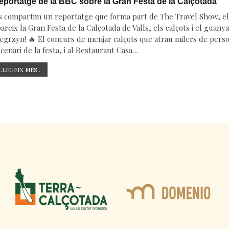
eportatge de la BBC sobre la Gran Festa de la Calçotada
s compartim un reportatge que forma part de The Travel Show, el 
areix la Gran Festa de la Calçotada de Valls, els calçots i el guan
grzyn! 🔥 El concurs de menjar calçots que atrau milers de person
cenari de la festa, i al Restaurant Casa…
LLEGEIX MÉS...