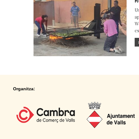
R
U
ap
We
es
Organitza: